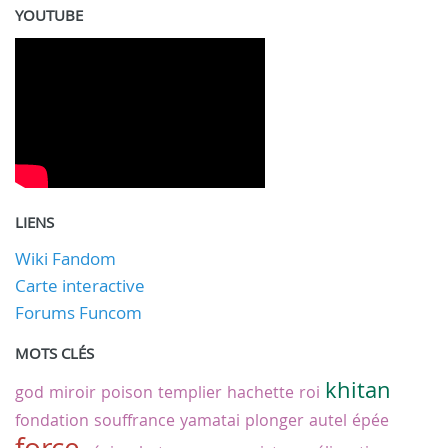
YOUTUBE
LIENS
Wiki Fandom
Carte interactive
Forums Funcom
MOTS CLÉS
khitan
god
miroir
poison
templier
hachette
roi
fondation
souffrance
yamatai
plonger
autel
épée
force