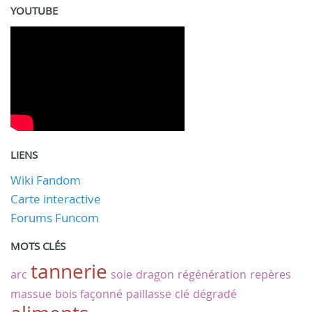
YOUTUBE
LIENS
Wiki Fandom
Carte interactive
Forums Funcom
MOTS CLÉS
tannerie
arc
soie
dragon
régénération
repères
massue
bois façonné
paillasse
clé
dégradé