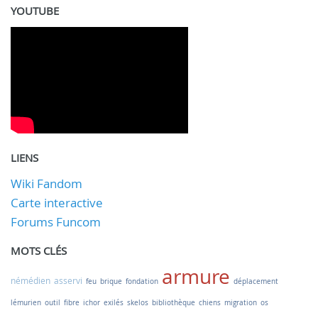
YOUTUBE
LIENS
Wiki Fandom
Carte interactive
Forums Funcom
MOTS CLÉS
armure
némédien
asservi
feu
brique
fondation
déplacement
lémurien
outil
fibre
ichor
exilés
skelos
bibliothèque
chiens
migration
os