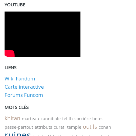
YOUTUBE
LIENS
Wiki Fandom
Carte interactive
Forums Funcom
MOTS CLÉS
khitan
marteau
cannibale
telith
sorcière
betes
outils
passe-partout
attributs
curati
temple
conan
ruines